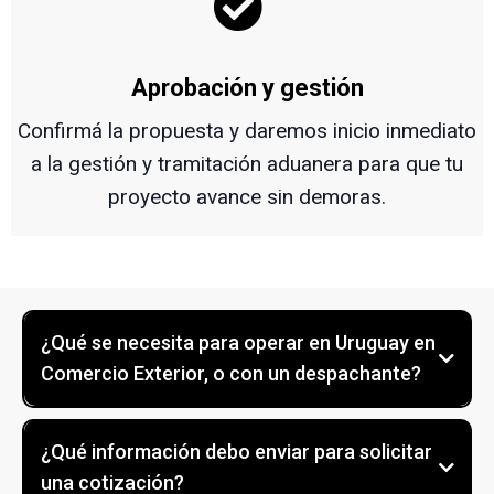
Aprobación y gestión
Confirmá la propuesta y daremos inicio inmediato
a la gestión y tramitación aduanera para que tu
proyecto avance sin demoras.
¿Qué se necesita para operar en Uruguay en
Comercio Exterior, o con un despachante?
REQUISITOS PARA OPERAR EN URUGUAY
El requisito básico es estar registrada y al día con los
¿Qué información debo enviar para solicitar
siguientes organismos:
una cotización?